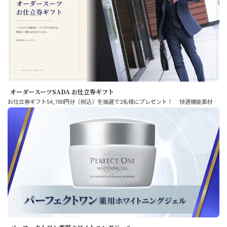
オーダースーツSADA お仕立券ギフト
お仕立券ギフト54,780円分（税込）を抽選で2名様にプレゼント！ 快適機能素材（春夏）／ファインウール素材（秋冬） オーダースーツSADA直販店でお使いいただけるお仕立券です。 【オーダースーツSADAについて】 オーダースーツSADAは全国47店舗展開しているオーダースーツ専門店になります。 一人一人のお客様に合わせてパターンから作成をする事でお客様のお身体やご要望に合わせたスーツをお仕立て出来ます。 生地やデザイン,裏地や釦など幅広くお選びが出来、自分のこだわりを詰めた1着でお仕事のモチベーション,セルフイメージを向上しませんか？ 有名プロスポーツチームも多数契約,著名人のお仕立て実績も多くの方々にご支持いただいております！ 「学生時代や現役でスポーツをしていたので筋肉があり既製品では合わない」「既製品のスーツだと直しの箇所が多く値段が高くなってしまう」など、スーツに対して何かしら悩みがあると思います。 有名プロスポーツチームも多数契約,著名人のお仕立て実績も多くの方々にご支持いただいております！ そう言った悩みがある方にこそ、オーダースーツSADAのオーダースーツを是非体験していただきたいです！ 抽選締切：8月10日（月）