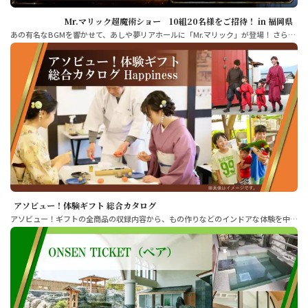
Mr.マリック超魔術ショー 10組20名様をご招待！ in 福岡県
【9/13開演】
あの有名なBGMを響かせて、あしや夢リアホールに「Mr.マリック」が登場！ さらに超魔術の後継者と言われる「TAKUYA」も舞台を彩る。また、「くまだまさし」「しゃかりき」といったお笑い芸人も参加！ 来場者みんなで“スプーン曲げ”にも挑戦しよう！ 当選数 10組20名様 9月13日（日） 14:00～16:00 申込期限：8月17日（月）
アソビュー！体験ギフト 総合カタログ
アソビュー！ギフトの全商品の収録内容から、もの作りなどのインドアな体験を中心に収録した、体験ギフトです。 ご希望の方は「応募」ボタンを押してご応募ください。 当選内容：アソビュー！体験ギフト総合カタログHappiness 申込締切：8月10日（月）