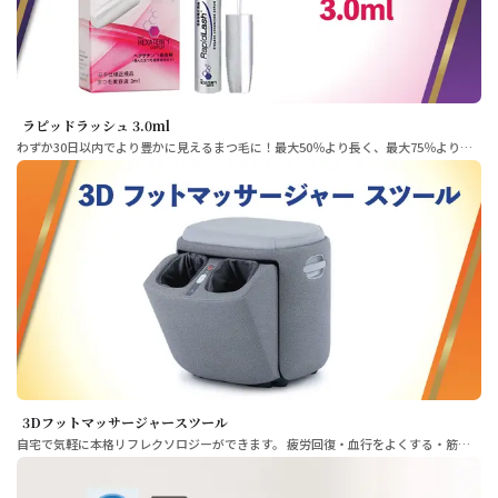
ラピッドラッシュ 3.0ml
わずか30日以内でより豊かに見えるまつ毛に！最大50％より長く、最大75％より多く見える自然なまつ毛に。ラピッドラッシュは革新的で臨床的に証明された高性能な美容液で、ヘクサチン１複合体が調合されています。ヘクサチン１複合体はペプチドと有益な成分の有効なブレンドで、単に1日1回塗るだけでまつ毛の見た目を促進します。最短30日で、まつ毛がより美しく、更に密集して見えます。 締切日：8月17日（月）
3Dフットマッサージャースツール
自宅で気軽に本格リフレクソロジーができます。 疲労回復・血行をよくする・筋肉の疲れをとる・筋肉のこりをほぐす・神経痛、筋肉痛の痛みの緩解に効果が期待できます。 締切日:8月17日（月）